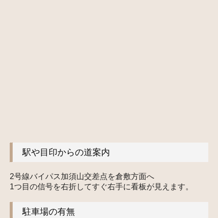
社会保険労務士紹介
経営理念
認定経営革新等支援機関
交通案内
事務所ブログ
採用情報
駅や目印からの道案内
2号線バイパス加須山交差点を倉敷方面へ
1つ目の信号を右折してすぐ右手に看板が見えます。
駐車場の有無