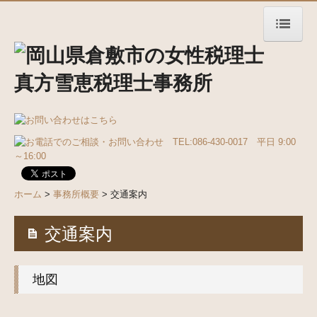
ホーム
事務所の特長
サービス案内
法人・個人事業者の皆様へ
個人のお客様
ホーム
>
事務所概要
> 交通案内
社労士業務
交通案内
お役立ち情報
事務所概要
地図
税理士紹介